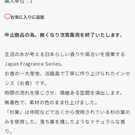
購入単位：
1
お気に入りに追加
中止商品の為、無くなり次第販売を終了いたします。
⽣活の⽊が考える⽇本らしい⾹りや⾵合いを提案する
Japan Fragrance Series。
お香の⼀⼤産地、淡路島で丁寧に作り上げられたインセ
ンス（お香）です。
時間の流れを感じさせ、情緒ある空間を演出します。
無着⾊で、素材の⾊のまま仕上げました。
「杉葉」は寺院などで古くから使⽤されている杉の葉の
みを使⽤した、落ち葉を燻したようなナチュラルな⾹
り。